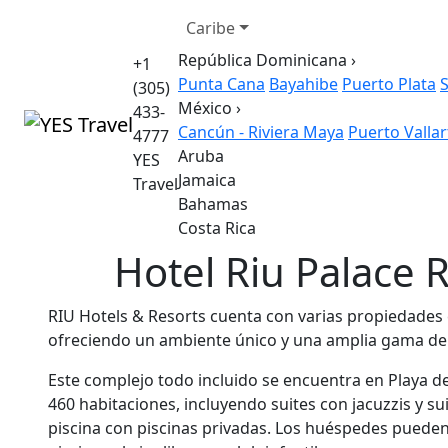
Caribe
República Dominicana
›
+1
Punta Cana
Bayahibe
Puerto Plata
(305)
México
›
433-
Cancún - Riviera Maya
Puerto Vallar
4777
Aruba
YES
Jamaica
Travel
Bahamas
Costa Rica
Hotel Riu Palace 
RIU Hotels & Resorts cuenta con varias propiedades
ofreciendo un ambiente único y una amplia gama de 
Este complejo todo incluido se encuentra en Playa d
460 habitaciones, incluyendo suites con jacuzzis y sui
piscina con piscinas privadas. Los huéspedes pueden