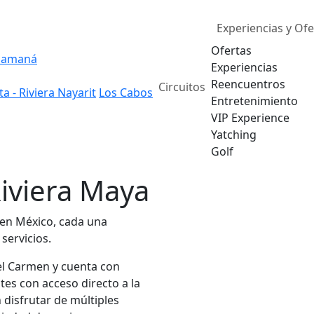
Experiencias y Ofe
Ofertas
Samaná
Experiencias
Reencuentros
Circuitos
ta - Riviera Nayarit
Los Cabos
Entretenimiento
VIP Experience
Yatching
Golf
Riviera Maya
 en México, cada una
servicios.
el Carmen y cuenta con
tes con acceso directo a la
 disfrutar de múltiples