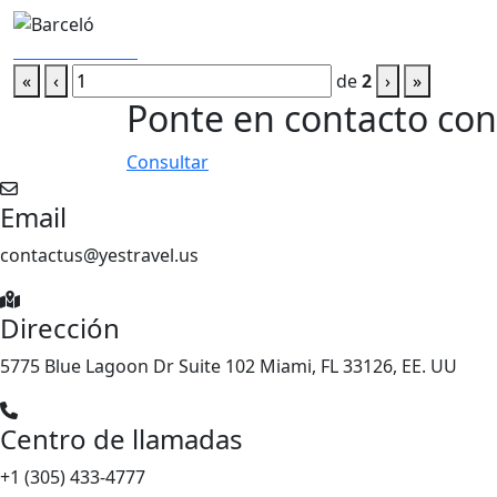
«
‹
de
2
›
»
Ponte en contacto con 
Consultar
Email
contactus@yestravel.us
Dirección
5775 Blue Lagoon Dr Suite 102 Miami, FL 33126, EE. UU
Centro de llamadas
+1 (305) 433-4777