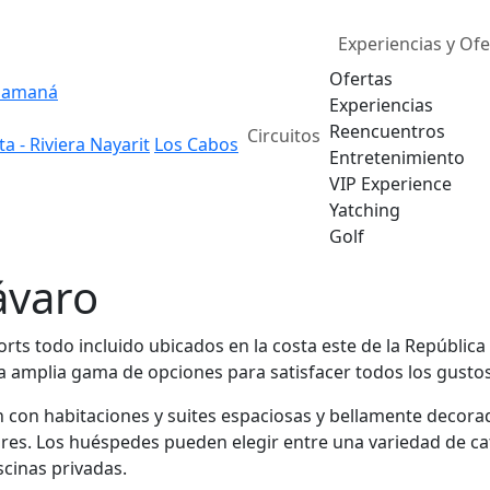
Experiencias y Ofe
Ofertas
Samaná
Experiencias
Reencuentros
Circuitos
ta - Riviera Nayarit
Los Cabos
Entretenimiento
VIP Experience
Yatching
Golf
ávaro
orts todo incluido ubicados en la costa este de la Repúbli
na amplia gama de opciones para satisfacer todos los gustos
an con habitaciones y suites espaciosas y bellamente dec
bares. Los huéspedes pueden elegir entre una variedad de ca
scinas privadas.