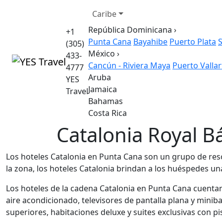
Caribe
República Dominicana
›
+1
Punta Cana
Bayahibe
Puerto Plata
(305)
México
›
433-
Cancún - Riviera Maya
Puerto Vallar
4777
Aruba
YES
Jamaica
Travel
Bahamas
Costa Rica
Catalonia Royal B
Los hoteles Catalonia en Punta Cana son un grupo de res
la zona, los hoteles Catalonia brindan a los huéspedes u
Los hoteles de la cadena Catalonia en Punta Cana cuent
aire acondicionado, televisores de pantalla plana y mini
superiores, habitaciones deluxe y suites exclusivas con pi